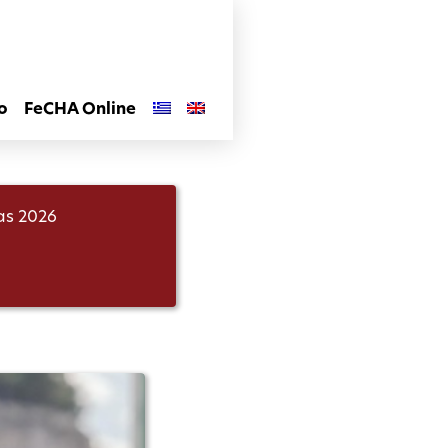
o
FeCHA Online
las 2026