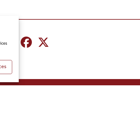
ices
ces