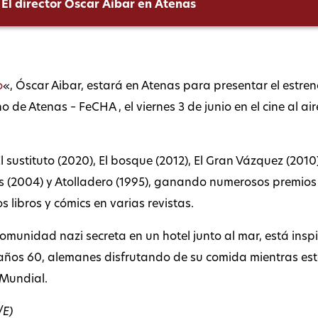
El director Óscar Aibar en Atenas
o
«, Óscar Aibar, estará en Atenas para presentar el estren
de Atenas – FeCHA , el viernes 3 de junio en el cine al aire 
El sustituto (2020), El bosque (2012), El Gran Vázquez (201
es (2004) y Atolladero (1995), ganando numerosos premios 
s libros y cómics en varias revistas.
omunidad nazi secreta en un hotel junto al mar, está insp
los años 60, alemanes disfrutando de su comida mientras e
 Mundial.
/E)