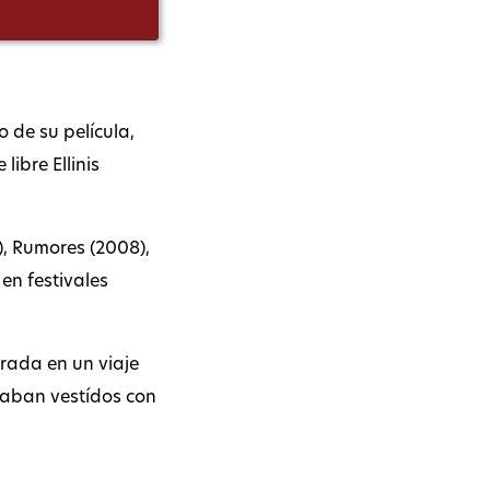
o de su película,
libre Ellinis
0), Rumores (2008),
en festivales
irada en un viaje
staban vestídos con