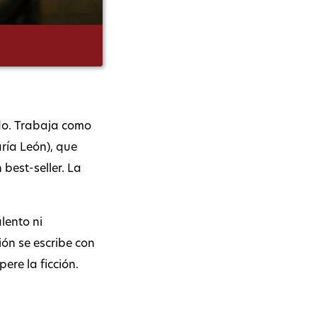
pido. Trabaja como
ría León), que
 best-seller. La
lento ni
ión se escribe con
ere la ficción.