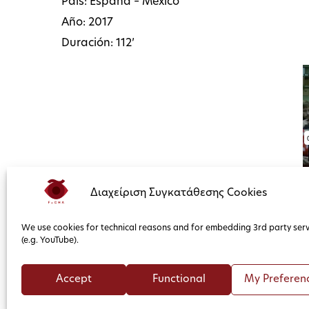
País: España – México
Año: 2017
Duración: 112’
Διαχείριση Συγκατάθεσης Cookies
We use cookies for technical reasons and for embedding 3rd party serv
(e.g. YouTube).
Accept
Functional
My Preferen