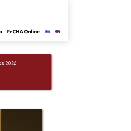
o
FeCHA Online
las 2026