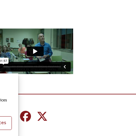
ices
ces