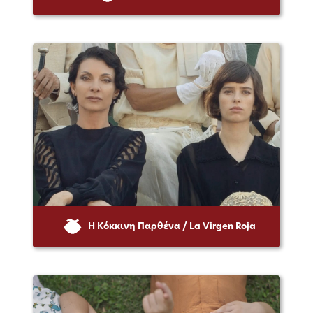
Η Κόκκινη Παρθένα / La Virgen Roja