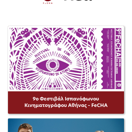
9ο Φεστιβάλ Ισπανόφωνου
Κινηματογράφου Αθήνας – FeCHA