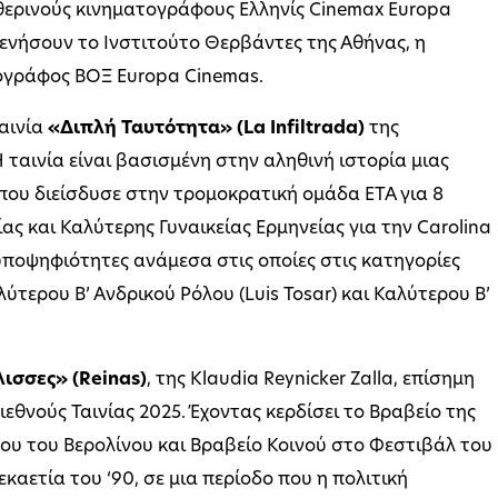
θερινούς κινηματογράφους Ελληνίς Cinemax Europa
ενήσουν το Ινστιτούτο Θερβάντες της Αθήνας, η
τογράφος ΒΟΞ Europa Cinemas.
ταινία
«Διπλή Ταυτότητα» (La Infiltrada)
της
 ταινία είναι βασισμένη στην αληθινή ιστορία μιας
που διείσδυσε στην τρομοκρατική ομάδα ETA για 8
ίας και Καλύτερης Γυναικείας Ερμηνείας για την Carolina
 υποψηφιότητες ανάμεσα στις οποίες στις κατηγορίες
τερου Β’ Ανδρικού Ρόλου (Luis Tosar) και Καλύτερου Β’
ισσες» (Reinas)
, της Klaudia Reynicker Zalla, επίσημη
εθνούς Ταινίας 2025. Έχοντας κερδίσει το Βραβείο της
υ του Βερολίνου και Βραβείο Κοινού στο Φεστιβάλ του
εκαετία του ‘90, σε μια περίοδο που η πολιτική