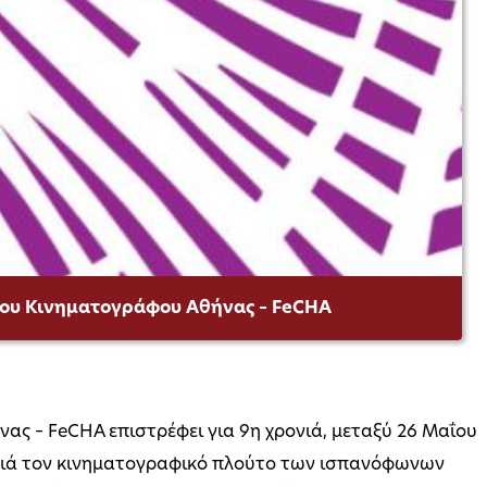
ου Κινηματογράφου Αθήνας – FeCHA
ς – FeCHA επιστρέφει για 9η χρονιά, μεταξύ 26 Μαΐου
χρονιά τον κινηματογραφικό πλούτο των ισπανόφωνων