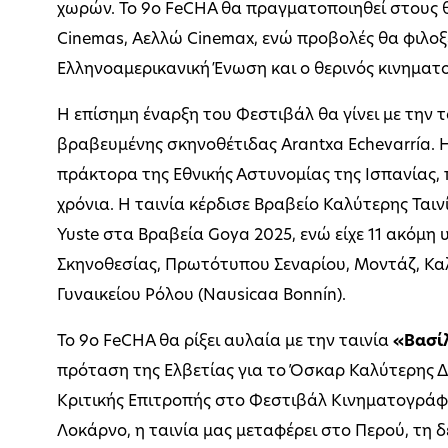
χωρών. Το 9ο FeCHA θα πραγματοποιηθεί στους 
Cinemas, Αελλώ Cinemax, ενώ προβολές θα φιλοξ
Ελληνοαμερικανική Ένωση και ο θερινός κινημα
Η επίσημη έναρξη του Φεστιβάλ θα γίνει με την 
βραβευμένης σκηνοθέτιδας Arantxa Echevarría. Η
πράκτορα της Εθνικής Αστυνομίας της Ισπανίας, 
χρόνια. Η ταινία κέρδισε Βραβείο Καλύτερης Ταιν
Yuste στα Βραβεία Goya 2025, ενώ είχε 11 ακόμη
Σκηνοθεσίας, Πρωτότυπου Σεναρίου, Μοντάζ, Καλύ
Γυναικείου Ρόλου (Nausicaa Bonnín).
Το 9ο FeCHA θα ρίξει αυλαία με την ταινία
«Βασίλ
πρόταση της Ελβετίας για το Όσκαρ Καλύτερης Δι
Κριτικής Επιτροπής στο Φεστιβάλ Κινηματογράφο
Λοκάρνο, η ταινία μας μεταφέρει στο Περού, τη δ