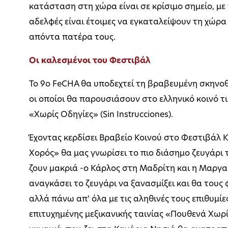
κατάσταση στη χώρα είναι σε κρίσιμο σημείο, με
αδελφές είναι έτοιμες να εγκαταλείψουν τη χώρ
απόντα πατέρα τους.
Οι καλεσμένοι του Φεστιβάλ
Το 9ο FeCHA θα υποδεχτεί τη βραβευμένη σκηνοθ
οι οποίοι θα παρουσιάσουν στο ελληνικό κοινό τις
«Χωρίς Οδηγίες» (Sin Instrucciones).
Έχοντας κερδίσει Βραβείο Κοινού στο Φεστιβάλ 
Χορός» θα μας γνωρίσει το πιο διάσημο ζευγάρι 
ζουν μακριά -ο Κάρλος στη Μαδρίτη και η Μαργα
αναγκάσει το ζευγάρι να ξανασμίξει και θα τους 
αλλά πάνω απ’ όλα με τις αληθινές τους επιθυμίε
επιτυχημένης μεξικανικής ταινίας «Πουθενά Χωρί