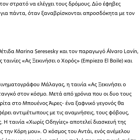
 τον στρατό να ελέγχει τους δρόμους. Δύο έφηβες
α για πάντα, όταν ξαναβρίσκονται απροσδόκητα με τον
έτιδα Marina Seresesky και τον παραγωγό Álvaro Lavín,
 ταινίες «Ας Ξεκινήσει ο Χορός» (Empieza El Baile) και
Κινηματογράφου Μάλαγας, η ταινία «Ας Ξεκινήσει ο
τανγκό στον κόσμο. Μετά από χρόνια που οι δυο τους
ρίτα στο Μπουένος Άιρες- ένα ξαφνικό γεγονός θα
φέρει αντιμέτωπους με τις αναμνήσεις, τους φόβους,
ς. Η ταινία «Χωρίς Οδηγίες» αποτελεί διασκευή της
ς την Κόρη μου». Ο κόσμος του Αντάι, ενός ανέμελου