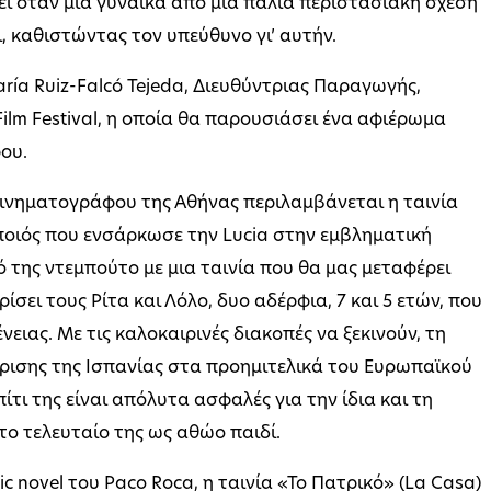
εί όταν μια γυναίκα από μια παλιά περιστασιακή σχέση
ι, καθιστώντας τον υπεύθυνο γι’ αυτήν.
aría Ruiz-Falcó Tejeda, Διευθύντριας Παραγωγής,
lm Festival, η οποία θα παρουσιάσει ένα αφιέρωμα
ου.
Κινηματογράφου της Αθήνας περιλαμβάνεται η ταινία
οποιός που ενσάρκωσε την Lucia στην εμβληματική
κό της ντεμπούτο με μια ταινία που θα μας μεταφέρει
ίσει τους Ρίτα και Λόλο, δυο αδέρφια, 7 και 5 ετών, που
νειας. Με τις καλοκαιρινές διακοπές να ξεκινούν, τη
ρισης της Ισπανίας στα προημιτελικά του Ευρωπαϊκού
ίτι της είναι απόλυτα ασφαλές για την ίδια και τη
το τελευταίο της ως αθώο παιδί.
novel του Paco Roca, η ταινία «Το Πατρικό» (La Casa)