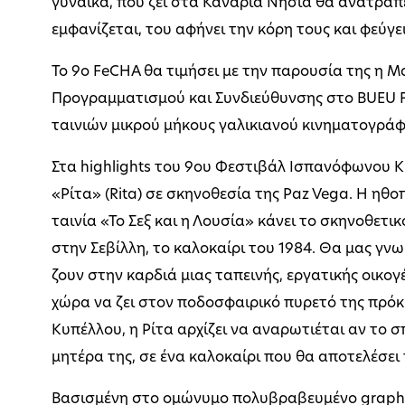
γυναικά, που ζει στα Κανάρια Νησιά θα ανατραπ
εμφανίζεται, του αφήνει την κόρη τους και φεύγε
Το 9ο FeCHA θα τιμήσει με την παρουσία της η M
Προγραμματισμού και Συνδιεύθυνσης στο BUEU Fi
ταινιών μικρού μήκους γαλικιανού κινηματογράφ
Στα highlights του 9ου Φεστιβάλ Ισπανόφωνου 
«Ρίτα» (Rita) σε σκηνοθεσία της Paz Vega. Η ηθ
ταινία «Το Σεξ και η Λουσία» κάνει το σκηνοθετι
στην Σεβίλλη, το καλοκαίρι του 1984. Θα μας γνωρ
ζουν στην καρδιά μιας ταπεινής, εργατικής οικογέ
χώρα να ζει στον ποδοσφαιρικό πυρετό της πρόκ
Κυπέλλου, η Ρίτα αρχίζει να αναρωτιέται αν το σπ
μητέρα της, σε ένα καλοκαίρι που θα αποτελέσει 
Βασισμένη στο ομώνυμο πολυβραβευμένο graphic 