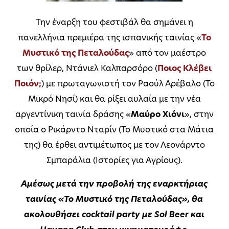
Την έναρξη του φεστιβάλ θα σημάνει η
πανελλήνια πρεμιέρα της ισπανικής ταινίας «
Το
Μυστικό της Πεταλούδας
» από τον μαέστρο
των θρίλερ, Ντάνιελ Καλπαρσόρο (
Ποιος Κλέβει
Ποιόν;
) με πρωταγωνιστή τον Ραούλ Αρέβαλο (Το
Μικρό Νησί) και θα ρίξει αυλαία με την νέα
αργεντίνικη ταινία δράσης «
Μαύρο Χιόνι
», στην
οποία ο Ρικάρντο Νταρίν (Το Μυστικό στα Μάτια
της) θα έρθει αντιμέτωπος με τον Λεονάρντο
Σμπαράλια (Ιστορίες για Αγρίους).
Αμέσως μετά την προβολή της εναρκτήριας
ταινίας «Το Μυστικό της Πεταλούδας», θα
ακολουθήσει cocktail party με Sol Beer και