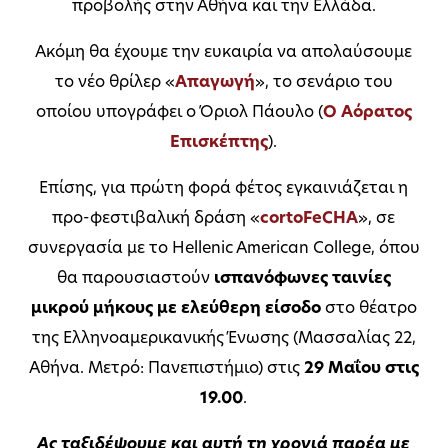
προβολής στην Αθήνα και την Ελλάδα.
Ακόμη θα έχουμε την ευκαιρία να απολαύσουμε
το νέο θρίλερ «
Απαγωγή
», το σενάριο του
οποίου υπογράφει ο Όριολ Πάουλο (
Ο Αόρατος
Επισκέπτης
).
Επίσης, για πρώτη φορά φέτος εγκαινιάζεται η
προ-φεστιβαλική δράση «
cortoFeCHA
», σε
συνεργασία με το Hellenic American College, όπου
θα παρουσιαστούν
ισπανόφωνες ταινίες
μικρού μήκους με ελεύθερη είσοδο
στο θέατρο
της Ελληνοαμερικανικής Ένωσης (Μασσαλίας 22,
Αθήνα. Μετρό: Πανεπιστήμιο) στις
29 Μαΐου στις
19.00
.
Ας ταξιδέψουμε και αυτή τη χρονιά παρέα με