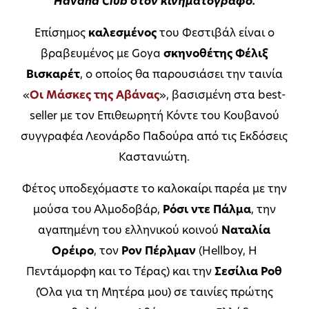
Havana Club στον κινηματογράφο.
Επίσημος
καλεσμένος
του Φεστιβάλ είναι ο
βραβευμένος με Goya
σκηνοθέτης Φέλιξ
Βισκαρέτ
, ο οποίος θα παρουσιάσει την ταινία
«
Οι Μάσκες της Αβάνας
», βασισμένη στα best-
seller με τον Επιθεωρητή Κόντε του Κουβανού
συγγραφέα Λεονάρδο Παδούρα από τις Εκδόσεις
Καστανιώτη.
Φέτος υποδεχόμαστε το καλοκαίρι παρέα με την
μούσα του Αλμοδοβάρ,
Ρόσι ντε Πάλμα
, την
αγαπημένη του ελληνικού κοινού
Ναταλία
Ορέιρο
, τον
Ρον Πέρλμαν
(Hellboy, Η
Πεντάμορφη και το Τέρας) και την
Σεσίλια Ροθ
(Όλα για τη Μητέρα μου) σε ταινίες πρώτης