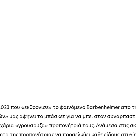
 2023 που «εκθρόνισε» το φαινόμενο Barbenheimer από 
ν» μας αφήνει το μπάσκετ για να μπει στον συναρπαστι
ρχάρια «γρουσούζα» προπονήτριά τους. Ανάμεσα στις σκ
τητα της προπονήτριας να προσελκύει κάθε είδους ατυχίε