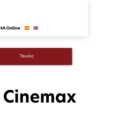
HA Online
Ταινίες
 Cinemax