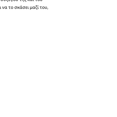
 συζύγου της και του
 να το σκάσει μαζί του,