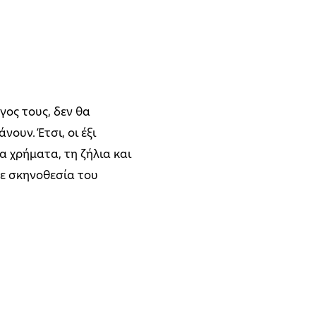
ος τους, δεν θα
νουν. Έτσι, οι έξι
 χρήματα, τη ζήλια και
Σε σκηνοθεσία του