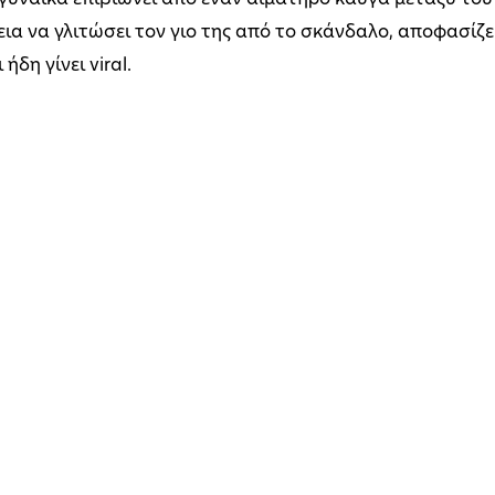
 γυναίκα επιβιώνει από έναν αιματηρό καυγά μεταξύ του
ια να γλιτώσει τον γιο της από το σκάνδαλο, αποφασίζει
ήδη γίνει viral.