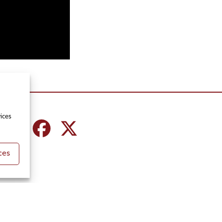
ices
ces