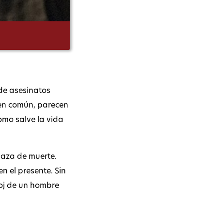
 de asesinatos
 en común, parecen
omo salve la vida
naza de muerte.
n el presente. Sin
loj de un hombre