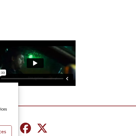
ices
ces