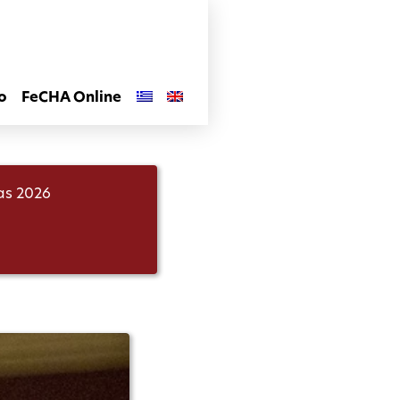
o
FeCHA Online
las 2026