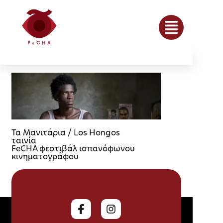
Τα Μανιτάρια / Los Hongos
ταινία
FeCHA φεστιβάλ ισπανόφωνου
κινηματογράφου