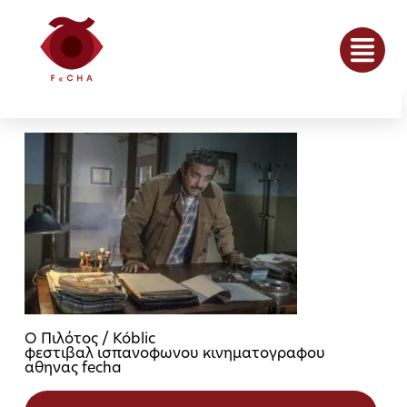
Ο Πιλότος / Kóblic
φεστιβαλ ισπανοφωνου κινηματογραφου
αθηνας fecha